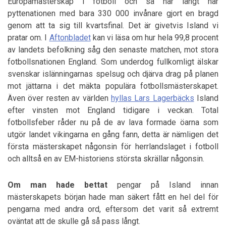
Europamästerskap i fotboll och så här långt har
pyttenationen med bara 330 000 invånare gjort en bragd
genom att ta sig till kvartsfinal. Det är givetvis Island vi
pratar om. I
Aftonbladet
kan vi läsa om hur hela 99,8 procent
av landets befolkning såg den senaste matchen, mot stora
fotbollsnationen England. Som underdog fullkomligt älskar
svenskar islänningarnas spelsug och djärva drag på planen
mot jättarna i det mäkta populära fotbollsmästerskapet.
Även över resten av världen
hyllas Lars Lagerbäcks
Island
efter vinsten mot England tidigare i veckan. Total
fotbollsfeber råder nu på de av lava formade öarna som
utgör landet vikingarna en gång fann, detta är nämligen det
första mästerskapet någonsin för herrlandslaget i fotboll
och alltså en av EM-historiens största skrällar någonsin.
Om man hade bettat
pengar på Island innan
mästerskapets början hade man säkert fått en hel del för
pengarna med andra ord, eftersom det varit så extremt
oväntat att de skulle gå så pass långt.