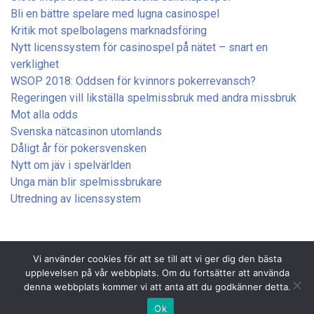
Bli en bättre spelare med lugna casinospel
Kritik mot spelbolagens marknadsföring
Nytt licenssystem för casinospel på nätet – snart en
verklighet
WSOP 2018: Oddsen för kvinnors pokerrevansch?
Regeringen vill likställa spelmissbruk med andra missbruk
Mot alla odds
Svenska nätcasinon utomlands
Dåligt år för pokersvensken
Nytt om jäv i spelvärlden
Unga män blir spelmissbrukare
Utredning av licenssystem
Vi använder cookies för att se till att vi ger dig den bästa
upplevelsen på vår webbplats. Om du fortsätter att använda
denna webbplats kommer vi att anta att du godkänner detta.
Copyright © 2017 — Stämpelboden.
info@stampelboden.se
Ok