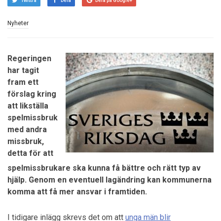
Twittra
Dela
Dela på Google+
Nyheter
Regeringen
har tagit
fram ett
förslag kring
att likställa
spelmissbruk
med andra
missbruk,
detta för att
spelmissbrukare ska kunna få bättre och rätt typ av
hjälp. Genom en eventuell lagändring kan kommunerna
komma att få mer ansvar i framtiden.
I tidigare inlägg skrevs det om att
unga män blir