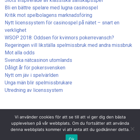
Slots inspirerade av klassiska sällskapsspel
Bli en bättre spelare med lugna casinospel
Kritik mot spelbolagens marknadsföring
Nytt licenssystem för casinospel på nätet – snart en
verklighet
WSOP 2018: Oddsen för kvinnors pokerrevansch?
Regeringen vill likställa spelmissbruk med andra missbruk
Mot alla odds
Svenska nätcasinon utomlands
Dåligt år för pokersvensken
Nytt om jäv i spelvärlden
Unga män blir spelmissbrukare
Utredning av licenssystem
Vi använder cookies för att se till att vi ger dig den bästa
upplevelsen på vår webbplats. Om du fortsätter att använda
denna webbplats kommer vi att anta att du godkänner detta.
Copyright © 2017 — Stämpelboden.
info@stampelboden.se
Ok